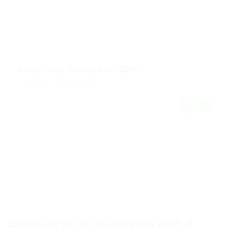
Assistente Comercial (SDR)
Publicado 2 semanas atrás
CLT
Vendas e Marketing
ENCONTRE O EMPREGO QUE É