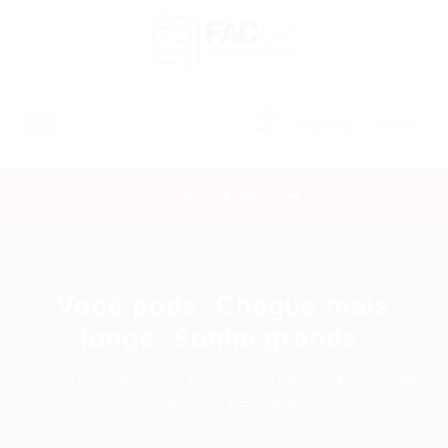
0
Registrar
Entrar
INÍCIO
PUBLIQUE UMA VAGA
CANDIDATOS
EMPRESAS
Você pode. Chegue mais
VAGAS
longe. Sonhe grande.
Aqui, descubra novas oportunidades para atuar
FAC-SP
no mercado de trabalho.
CURSOS LIVRES