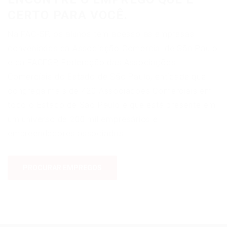
CERTO PARA VOCÊ.
Na FAC-SP, os alunos tem acesso as empresas
conveniadas da Associação Comercial de São Paulo
e da FACESP, Federação das Associações
Comerciais do Estado de São Paulo, entidade que
congrega mais de 420 Associações Comerciais em
todo o Estado de São Paulo e que está presente em
um universo de 200 mil empresários e
empreendedores associados.
PROCURAR EMPREGOS