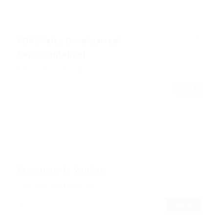
SDR (Sales Development
Representative)
Publicado 2 semanas atrás
CLT
Gestão Comercial
Executivo de Vendas
Publicado 2 semanas atrás
OUTRO
Gestão Comercial