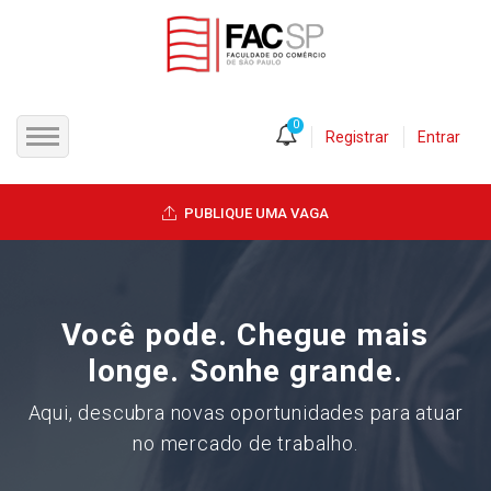
0
Registrar
Entrar
INÍCIO
PUBLIQUE UMA VAGA
CANDIDATOS
EMPRESAS
Você pode. Chegue mais
VAGAS
longe. Sonhe grande.
Aqui, descubra novas oportunidades para atuar
FAC-SP
no mercado de trabalho.
CURSOS LIVRES