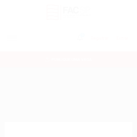
0
Registrar
Entrar
INÍCIO
PUBLIQUE UMA VAGA
CANDIDATOS
EMPRESAS
VAGAS
FAC-SP
CURSOS LIVRES