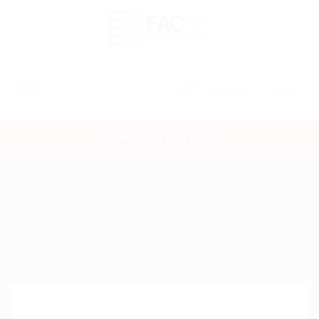
0
Registrar
Entrar
INÍCIO
PUBLIQUE UMA VAGA
CANDIDATOS
EMPRESAS
VAGAS
FAC-SP
CURSOS LIVRES