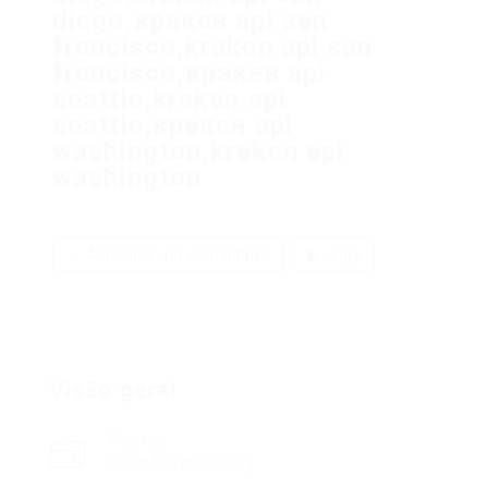
diego,кракен api san
francisco,kraken api san
francisco,кракен api
seattle,kraken api
seattle,кракен api
washington,kraken api
washington
Adicionar um comentário
Siga
Visão geral
Setores
Visual Merchandising