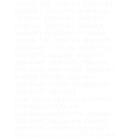
через тор,кракен даркнет
маркет скачать,магазин
кракен даркнет,маркет
кракен даркнет,кракен
маркет даркнет только
через тор,кракен маркет
даркнет только через тор
скачать,кракен маркет
даркнет скачать,кракен
это современный даркнет
маркетплейс,кракен
даркнет новости,кракен
даркнет нижний
новгород,кракен даркнет
пользователь не
найден,нейросеть кракен
даркнет,купон на кракен
даркнет,кракен даркнет
официальный сайт,кракен