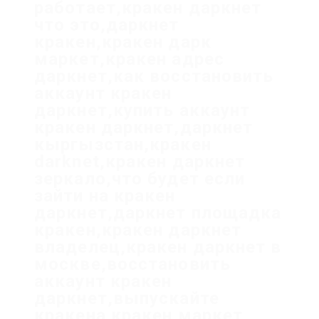
работает,кракен даркнет
что это,даркнет
кракен,кракен дарк
маркет,кракен адрес
даркнет,как восстановить
аккаунт кракен
даркнет,купить аккаунт
кракен даркнет,даркнет
кыргызстан,кракен
darknet,кракен даркнет
зеркало,что будет если
зайти на кракен
даркнет,даркнет площадка
кракен,кракен даркнет
владелец,кракен даркнет в
москве,восстановить
аккаунт кракен
даркнет,выпускайте
кракена кракен маркет