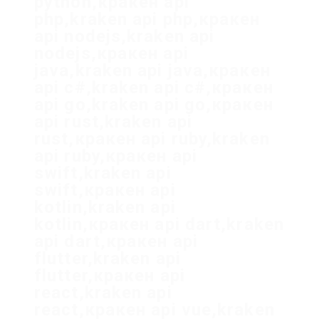
python,кракен api
php,kraken api php,кракен
api nodejs,kraken api
nodejs,кракен api
java,kraken api java,кракен
api c#,kraken api c#,кракен
api go,kraken api go,кракен
api rust,kraken api
rust,кракен api ruby,kraken
api ruby,кракен api
swift,kraken api
swift,кракен api
kotlin,kraken api
kotlin,кракен api dart,kraken
api dart,кракен api
flutter,kraken api
flutter,кракен api
react,kraken api
react,кракен api vue,kraken