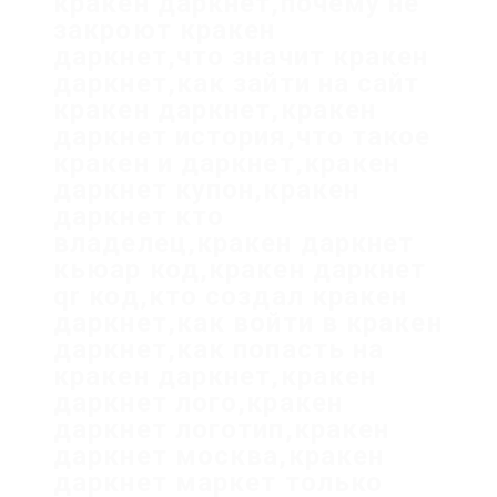
кракен даркнет,почему не
закроют кракен
даркнет,что значит кракен
даркнет,как зайти на сайт
кракен даркнет,кракен
даркнет история,что такое
кракен и даркнет,кракен
даркнет купон,кракен
даркнет кто
владелец,кракен даркнет
кьюар код,кракен даркнет
qr код,кто создал кракен
даркнет,как войти в кракен
даркнет,как попасть на
кракен даркнет,кракен
даркнет лого,кракен
даркнет логотип,кракен
даркнет москва,кракен
даркнет маркет только