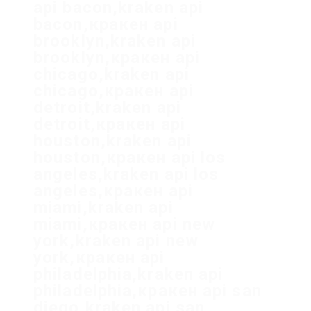
api bacon,kraken api
bacon,кракен api
brooklyn,kraken api
brooklyn,кракен api
chicago,kraken api
chicago,кракен api
detroit,kraken api
detroit,кракен api
houston,kraken api
houston,кракен api los
angeles,kraken api los
angeles,кракен api
miami,kraken api
miami,кракен api new
york,kraken api new
york,кракен api
philadelphia,kraken api
philadelphia,кракен api san
diego,kraken api san