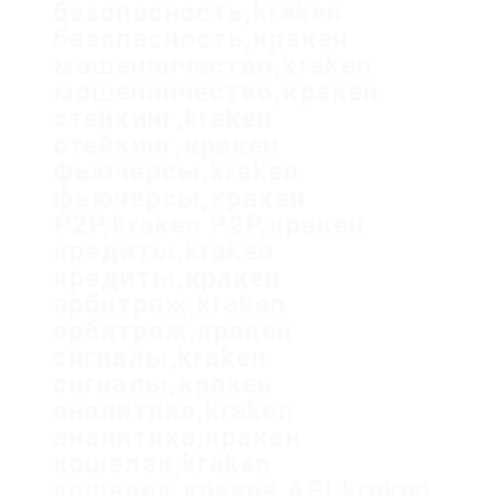
безопасность,kraken
безопасность,кракен
мошенничество,kraken
мошенничество,кракен
стейкинг,kraken
стейкинг,кракен
фьючерсы,kraken
фьючерсы,кракен
P2P,kraken P2P,кракен
кредиты,kraken
кредиты,кракен
арбитраж,kraken
арбитраж,кракен
сигналы,kraken
сигналы,кракен
аналитика,kraken
аналитика,кракен
кошелек,kraken
кошелек,кракен API,kraken