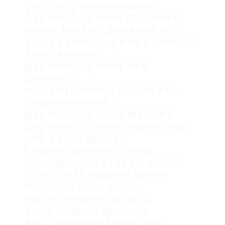
форум,форум кракен
даркнет,кракен даркнет
цены,kraken даркнет что
это,кракен даркнет шоп,що
таке кракен
даркнет,кракен это
даркнет
маркетплейс,кракен это
современный
даркнет,кракен маркет
даркнет только через тор
что это,даркнет
kraken,кракен обход
блокировки,kraken obhod
blokirovki,кракен onion
mirror,kraken onion
mirror,кракен qr код
вход,kraken qr code
вход,кракен телеграм