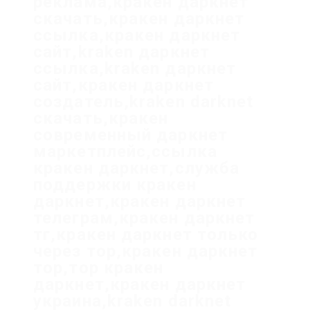
реклама,кракен даркнет
скачать,кракен даркнет
ссылка,кракен даркнет
сайт,kraken даркнет
ссылка,kraken даркнет
сайт,кракен даркнет
создатель,kraken darknet
скачать,кракен
современный даркнет
маркетплейс,ссылка
кракен даркнет,служба
поддержки кракен
даркнет,кракен даркнет
телеграм,кракен даркнет
тг,кракен даркнет только
через тор,кракен даркнет
тор,тор кракен
даркнет,кракен даркнет
украина,kraken darknet