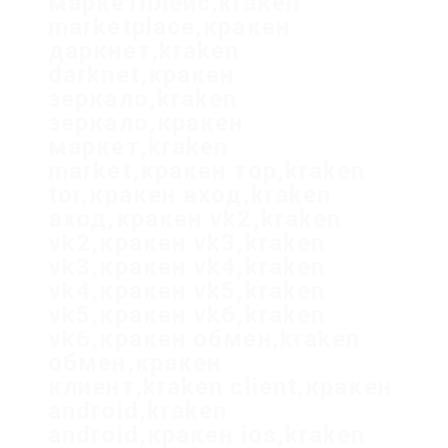
маркетплейс,kraken
marketplace,кракен
даркнет,kraken
darknet,кракен
зеркало,kraken
зеркало,кракен
маркет,kraken
market,кракен тор,kraken
tor,кракен вход,kraken
вход,кракен vk2,kraken
vk2,кракен vk3,kraken
vk3,кракен vk4,kraken
vk4,кракен vk5,kraken
vk5,кракен vk6,kraken
vk6,кракен обмен,kraken
обмен,кракен
клиент,kraken client,кракен
android,kraken
android,кракен ios,kraken