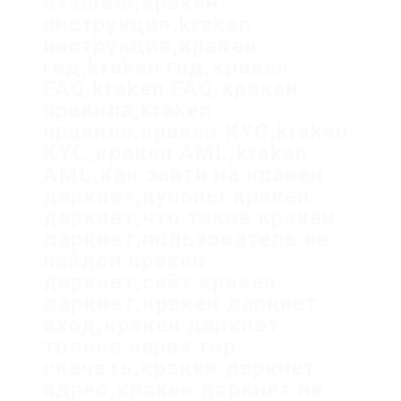
отзывы,кракен
инструкция,kraken
инструкция,кракен
гид,kraken гид,кракен
FAQ,kraken FAQ,кракен
правила,kraken
правила,кракен KYC,kraken
KYC,кракен AML,kraken
AML,как зайти на кракен
даркнет,купоны кракен
даркнет,что такое кракен
даркнет,пользователь не
найден кракен
даркнет,сайт кракен
даркнет,кракен даркнет
вход,кракен даркнет
только через тор
скачать,кракен даркнет
адрес,кракен даркнет не