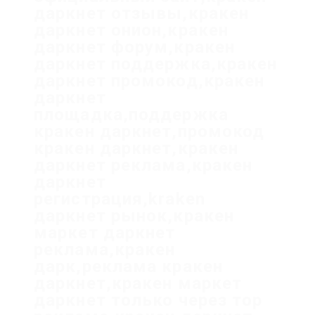
даркнет отзывы,кракен
даркнет онион,кракен
даркнет форум,кракен
даркнет поддержка,кракен
даркнет промокод,кракен
даркнет
площадка,поддержка
кракен даркнет,промокод
кракен даркнет,кракен
даркнет реклама,кракен
даркнет
регистрация,kraken
даркнет рынок,кракен
маркет даркнет
реклама,кракен
дарк,реклама кракен
даркнет,кракен маркет
даркнет только через тор