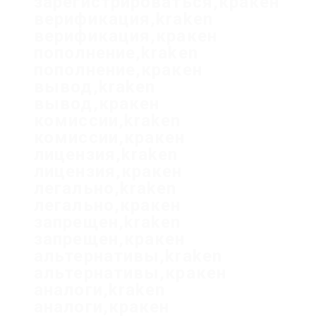
зарегистрироваться,кракен
верификация,kraken
верификация,кракен
пополнение,kraken
пополнение,кракен
вывод,kraken
вывод,кракен
комиссии,kraken
комиссии,кракен
лицензия,kraken
лицензия,кракен
легально,kraken
легально,кракен
запрещен,kraken
запрещен,кракен
альтернативы,kraken
альтернативы,кракен
аналоги,kraken
аналоги,кракен