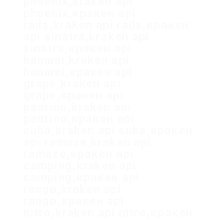
phoenix,kraken api
phoenix,кракен api
rails,kraken api rails,кракен
api sinatra,kraken api
sinatra,кракен api
hanami,kraken api
hanami,кракен api
grape,kraken api
grape,кракен api
padrino,kraken api
padrino,кракен api
cuba,kraken api cuba,кракен
api ramaze,kraken api
ramaze,кракен api
camping,kraken api
camping,кракен api
rango,kraken api
rango,кракен api
nitro,kraken api nitro,кракен