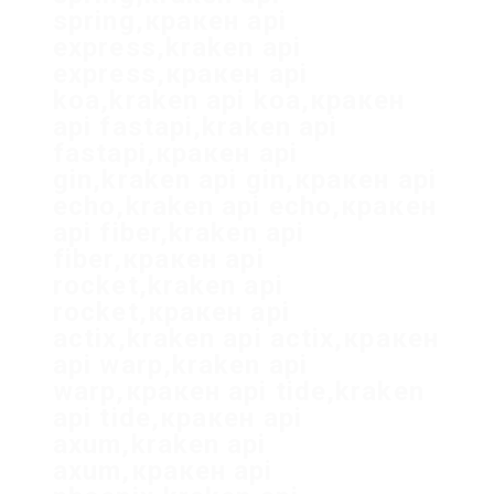
spring,кракен api
express,kraken api
express,кракен api
koa,kraken api koa,кракен
api fastapi,kraken api
fastapi,кракен api
gin,kraken api gin,кракен api
echo,kraken api echo,кракен
api fiber,kraken api
fiber,кракен api
rocket,kraken api
rocket,кракен api
actix,kraken api actix,кракен
api warp,kraken api
warp,кракен api tide,kraken
api tide,кракен api
axum,kraken api
axum,кракен api