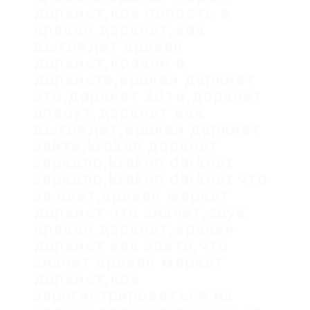
даркнет,как попасть в
кракен даркнет,как
выглядит кракен
даркнет,кракен в
даркнете,кракен даркнет
это,даркнет 2018,даркнет
апвоут,даркнет как
выглядит,кракен даркнет
зайти,kraken даркнет
зеркало,kraken darknet
зеркало,kraken darknet что
за сайт,кракен маркет
даркнет что значит,звук
кракен даркнет,кракен
даркнет как зайти,что
значит кракен маркет
даркнет,как
зарегистрироваться на