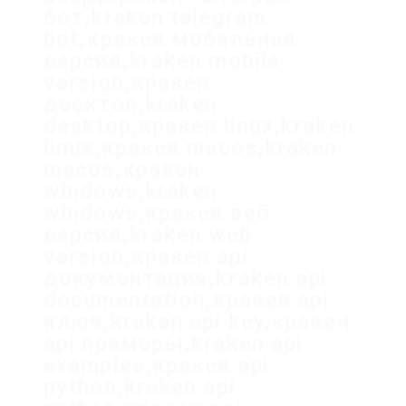
бот,kraken telegram
bot,кракен мобильная
версия,kraken mobile
version,кракен
десктоп,kraken
desktop,кракен linux,kraken
linux,кракен macos,kraken
macos,кракен
windows,kraken
windows,кракен веб
версия,kraken web
version,кракен api
документация,kraken api
documentation,кракен api
ключ,kraken api key,кракен
api примеры,kraken api
examples,кракен api
python,kraken api