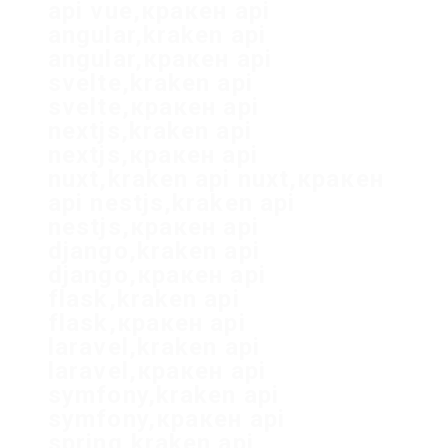
api vue,кракен api
angular,kraken api
angular,кракен api
svelte,kraken api
svelte,кракен api
nextjs,kraken api
nextjs,кракен api
nuxt,kraken api nuxt,кракен
api nestjs,kraken api
nestjs,кракен api
django,kraken api
django,кракен api
flask,kraken api
flask,кракен api
laravel,kraken api
laravel,кракен api
symfony,kraken api
symfony,кракен api
spring,kraken api