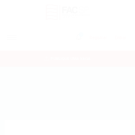
0
Registrar
Entrar
INÍCIO
PUBLIQUE UMA VAGA
CANDIDATOS
EMPRESAS
VAGAS
FAC-SP
CURSOS LIVRES