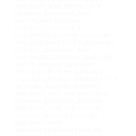
даркнет,как попасть в
кракен даркнет,как
выглядит кракен
даркнет,кракен в
даркнете,кракен даркнет
это,даркнет 2018,даркнет
апвоут,даркнет как
выглядит,кракен даркнет
зайти,kraken даркнет
зеркало,kraken darknet
зеркало,kraken darknet что
за сайт,кракен маркет
даркнет что значит,звук
кракен даркнет,кракен
даркнет как зайти,что
значит кракен маркет
даркнет,как
зарегистрироваться на