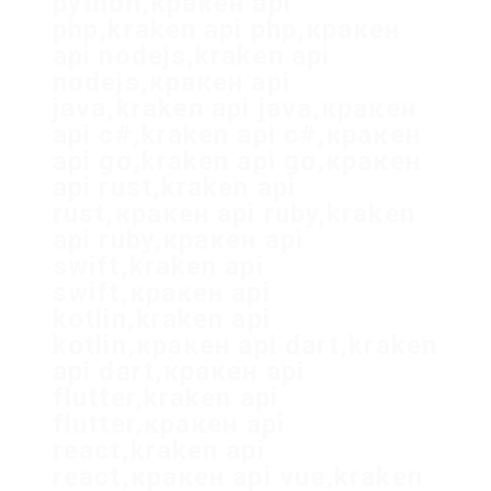
python,кракен api
php,kraken api php,кракен
api nodejs,kraken api
nodejs,кракен api
java,kraken api java,кракен
api c#,kraken api c#,кракен
api go,kraken api go,кракен
api rust,kraken api
rust,кракен api ruby,kraken
api ruby,кракен api
swift,kraken api
swift,кракен api
kotlin,kraken api
kotlin,кракен api dart,kraken
api dart,кракен api
flutter,kraken api
flutter,кракен api
react,kraken api
react,кракен api vue,kraken