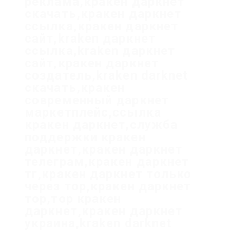
реклама,кракен даркнет
скачать,кракен даркнет
ссылка,кракен даркнет
сайт,kraken даркнет
ссылка,kraken даркнет
сайт,кракен даркнет
создатель,kraken darknet
скачать,кракен
современный даркнет
маркетплейс,ссылка
кракен даркнет,служба
поддержки кракен
даркнет,кракен даркнет
телеграм,кракен даркнет
тг,кракен даркнет только
через тор,кракен даркнет
тор,тор кракен
даркнет,кракен даркнет
украина,kraken darknet