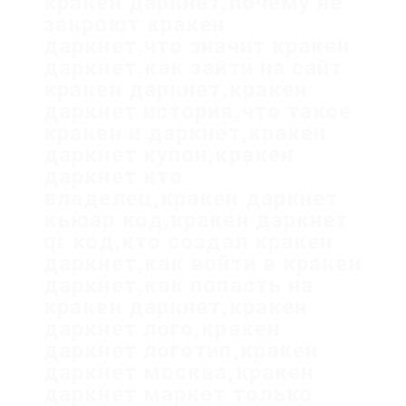
кракен даркнет,почему не
закроют кракен
даркнет,что значит кракен
даркнет,как зайти на сайт
кракен даркнет,кракен
даркнет история,что такое
кракен и даркнет,кракен
даркнет купон,кракен
даркнет кто
владелец,кракен даркнет
кьюар код,кракен даркнет
qr код,кто создал кракен
даркнет,как войти в кракен
даркнет,как попасть на
кракен даркнет,кракен
даркнет лого,кракен
даркнет логотип,кракен
даркнет москва,кракен
даркнет маркет только