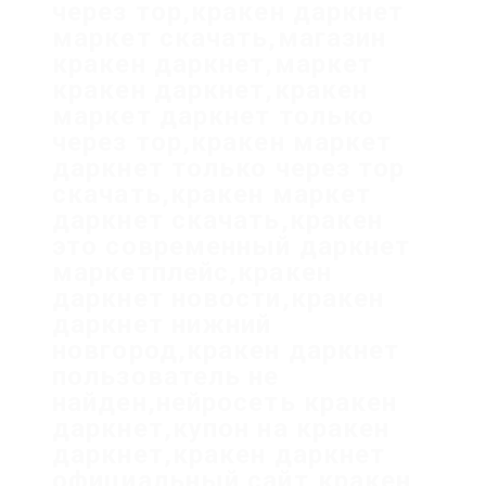
через тор,кракен даркнет
маркет скачать,магазин
кракен даркнет,маркет
кракен даркнет,кракен
маркет даркнет только
через тор,кракен маркет
даркнет только через тор
скачать,кракен маркет
даркнет скачать,кракен
это современный даркнет
маркетплейс,кракен
даркнет новости,кракен
даркнет нижний
новгород,кракен даркнет
пользователь не
найден,нейросеть кракен
даркнет,купон на кракен
даркнет,кракен даркнет
официальный сайт,кракен