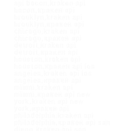
api bacon,kraken api
bacon,кракен api
brooklyn,kraken api
brooklyn,кракен api
chicago,kraken api
chicago,кракен api
detroit,kraken api
detroit,кракен api
houston,kraken api
houston,кракен api los
angeles,kraken api los
angeles,кракен api
miami,kraken api
miami,кракен api new
york,kraken api new
york,кракен api
philadelphia,kraken api
philadelphia,кракен api san
diego,kraken api san