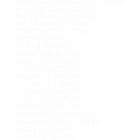
зарегистрироваться,кракен
верификация,kraken
верификация,кракен
пополнение,kraken
пополнение,кракен
вывод,kraken
вывод,кракен
комиссии,kraken
комиссии,кракен
лицензия,kraken
лицензия,кракен
легально,kraken
легально,кракен
запрещен,kraken
запрещен,кракен
альтернативы,kraken
альтернативы,кракен
аналоги,kraken
аналоги,кракен