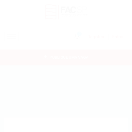
0
Registrar
Entrar
INÍCIO
PUBLIQUE UMA VAGA
CANDIDATOS
EMPRESAS
VAGAS
FAC-SP
CURSOS LIVRES