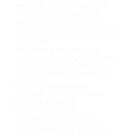
даркнет отзывы,кракен
даркнет онион,кракен
даркнет форум,кракен
даркнет поддержка,кракен
даркнет промокод,кракен
даркнет
площадка,поддержка
кракен даркнет,промокод
кракен даркнет,кракен
даркнет реклама,кракен
даркнет
регистрация,kraken
даркнет рынок,кракен
маркет даркнет
реклама,кракен
дарк,реклама кракен
даркнет,кракен маркет
даркнет только через тор