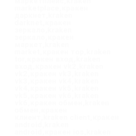
маркетплейс,kraken
marketplace,кракен
даркнет,kraken
darknet,кракен
зеркало,kraken
зеркало,кракен
маркет,kraken
market,кракен тор,kraken
tor,кракен вход,kraken
вход,кракен vk2,kraken
vk2,кракен vk3,kraken
vk3,кракен vk4,kraken
vk4,кракен vk5,kraken
vk5,кракен vk6,kraken
vk6,кракен обмен,kraken
обмен,кракен
клиент,kraken client,кракен
android,kraken
android,кракен ios,kraken