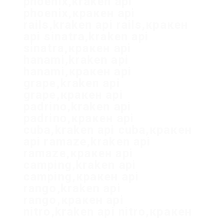
phoenix,kraken api
phoenix,кракен api
rails,kraken api rails,кракен
api sinatra,kraken api
sinatra,кракен api
hanami,kraken api
hanami,кракен api
grape,kraken api
grape,кракен api
padrino,kraken api
padrino,кракен api
cuba,kraken api cuba,кракен
api ramaze,kraken api
ramaze,кракен api
camping,kraken api
camping,кракен api
rango,kraken api
rango,кракен api
nitro,kraken api nitro,кракен