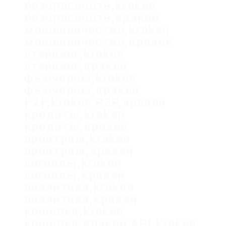
безопасность,kraken
безопасность,кракен
мошенничество,kraken
мошенничество,кракен
стейкинг,kraken
стейкинг,кракен
фьючерсы,kraken
фьючерсы,кракен
P2P,kraken P2P,кракен
кредиты,kraken
кредиты,кракен
арбитраж,kraken
арбитраж,кракен
сигналы,kraken
сигналы,кракен
аналитика,kraken
аналитика,кракен
кошелек,kraken
кошелек,кракен API,kraken