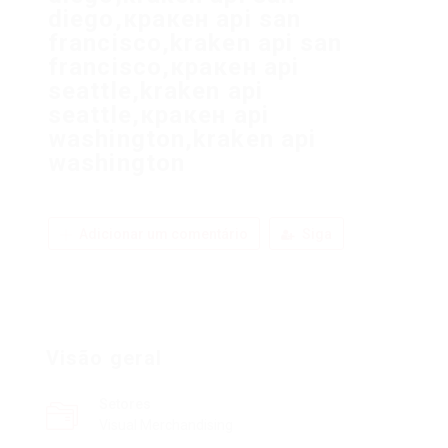
diego,кракен api san
francisco,kraken api san
francisco,кракен api
seattle,kraken api
seattle,кракен api
washington,kraken api
washington
Adicionar um comentário
Siga
Visão geral
Setores
Visual Merchandising