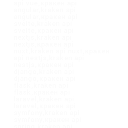
api vue,кракен api
angular,kraken api
angular,кракен api
svelte,kraken api
svelte,кракен api
nextjs,kraken api
nextjs,кракен api
nuxt,kraken api nuxt,кракен
api nestjs,kraken api
nestjs,кракен api
django,kraken api
django,кракен api
flask,kraken api
flask,кракен api
laravel,kraken api
laravel,кракен api
symfony,kraken api
symfony,кракен api
spring,kraken api