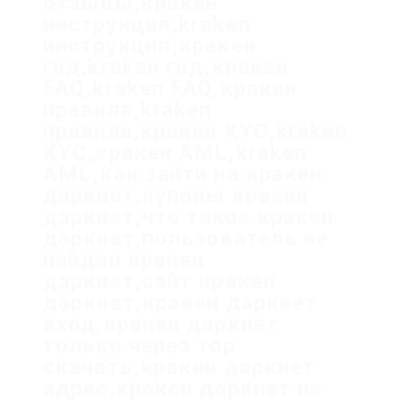
отзывы,кракен
инструкция,kraken
инструкция,кракен
гид,kraken гид,кракен
FAQ,kraken FAQ,кракен
правила,kraken
правила,кракен KYC,kraken
KYC,кракен AML,kraken
AML,как зайти на кракен
даркнет,купоны кракен
даркнет,что такое кракен
даркнет,пользователь не
найден кракен
даркнет,сайт кракен
даркнет,кракен даркнет
вход,кракен даркнет
только через тор
скачать,кракен даркнет
адрес,кракен даркнет не