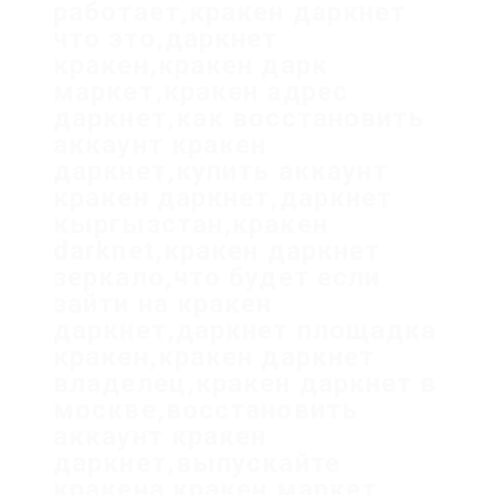
работает,кракен даркнет
что это,даркнет
кракен,кракен дарк
маркет,кракен адрес
даркнет,как восстановить
аккаунт кракен
даркнет,купить аккаунт
кракен даркнет,даркнет
кыргызстан,кракен
darknet,кракен даркнет
зеркало,что будет если
зайти на кракен
даркнет,даркнет площадка
кракен,кракен даркнет
владелец,кракен даркнет в
москве,восстановить
аккаунт кракен
даркнет,выпускайте
кракена кракен маркет