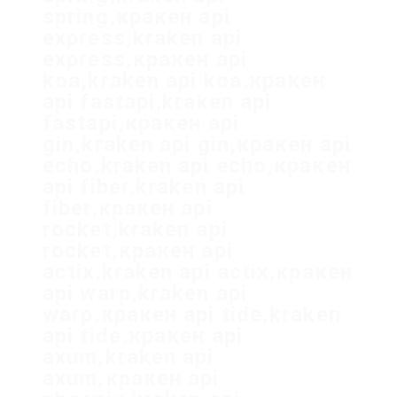
spring,кракен api
express,kraken api
express,кракен api
koa,kraken api koa,кракен
api fastapi,kraken api
fastapi,кракен api
gin,kraken api gin,кракен api
echo,kraken api echo,кракен
api fiber,kraken api
fiber,кракен api
rocket,kraken api
rocket,кракен api
actix,kraken api actix,кракен
api warp,kraken api
warp,кракен api tide,kraken
api tide,кракен api
axum,kraken api
axum,кракен api