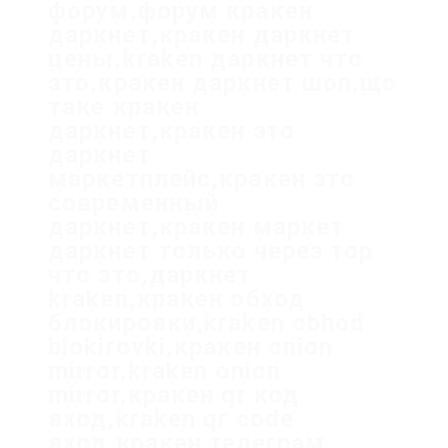
форум,форум кракен
даркнет,кракен даркнет
цены,kraken даркнет что
это,кракен даркнет шоп,що
таке кракен
даркнет,кракен это
даркнет
маркетплейс,кракен это
современный
даркнет,кракен маркет
даркнет только через тор
что это,даркнет
kraken,кракен обход
блокировки,kraken obhod
blokirovki,кракен onion
mirror,kraken onion
mirror,кракен qr код
вход,kraken qr code
вход,кракен телеграм