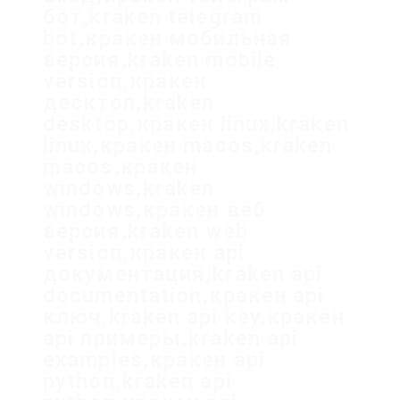
бот,kraken telegram
bot,кракен мобильная
версия,kraken mobile
version,кракен
десктоп,kraken
desktop,кракен linux,kraken
linux,кракен macos,kraken
macos,кракен
windows,kraken
windows,кракен веб
версия,kraken web
version,кракен api
документация,kraken api
documentation,кракен api
ключ,kraken api key,кракен
api примеры,kraken api
examples,кракен api
python,kraken api