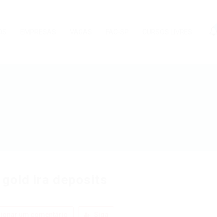
OS
EMPRESAS
VAGAS
FAC-SP
CURSOS LIVRES
 gold ira deposits
ionar um comentário
Siga