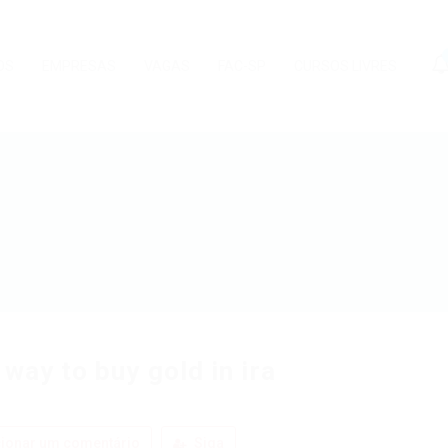
OS
EMPRESAS
VAGAS
FAC-SP
CURSOS LIVRES
 way to buy gold in ira
ionar um comentário
Siga