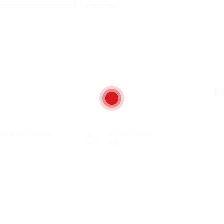
F
agas publicadas
Visualizados
132