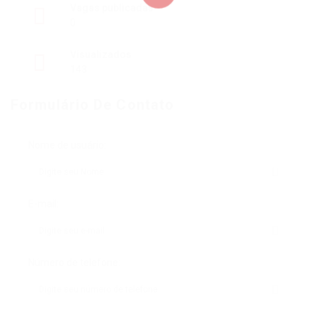
Vagas publicadas
0
Visualizados
143
Formulário De Contato
Nome de usuário:
E-mail:
Número de telefone: