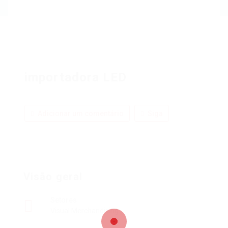
importadora LED
Adicionar um comentário
Siga
Visão geral
Setores
Visual Merchandising