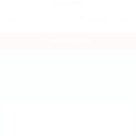
0
Registrar
Entrar
INÍCIO
PUBLIQUE UMA VAGA
CANDIDATOS
EMPRESAS
VAGAS
FAC-SP
CURSOS LIVRES