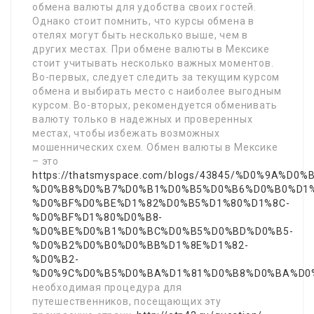
обмена валюты для удобства своих гостей.
Однако стоит помнить, что курсы обмена в
отелях могут быть несколько выше, чем в
других местах. При обмене валюты в Мексике
стоит учитывать несколько важных моментов.
Во-первых, следует следить за текущим курсом
обмена и выбирать место с наиболее выгодным
курсом. Во-вторых, рекомендуется обменивать
валюту только в надежных и проверенных
местах, чтобы избежать возможных
мошеннических схем. Обмен валюты в Мексике
– это
https://thatsmyspace.com/blogs/43845/%D0%9A%D0
%D0%B8%D0%B7%D0%B1%D0%B5%D0%B6%D0%B0%D1%
%D0%BF%D0%BE%D1%82%D0%B5%D1%80%D1%8C-
%D0%BF%D1%80%D0%B8-
%D0%BE%D0%B1%D0%BC%D0%B5%D0%BD%D0%B5-
%D0%B2%D0%B0%D0%BB%D1%8E%D1%82-
%D0%B2-
%D0%9C%D0%B5%D0%BA%D1%81%D0%B8%D0%BA%D0
необходимая процедура для
путешественников, посещающих эту