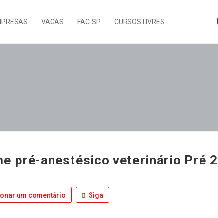
MPRESAS
VAGAS
FAC-SP
CURSOS LIVRES
e pré-anestésico veterinário Pré 2
ionar um comentário
Siga