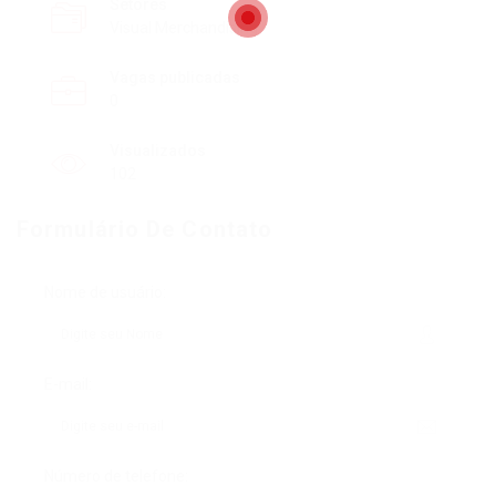
Setores
Visual Merchandising
Vagas publicadas
0
Visualizados
102
Formulário De Contato
Nome de usuário:
E-mail:
Número de telefone: