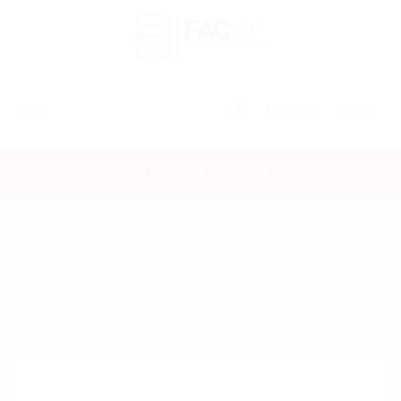
0
Registrar
Entrar
INÍCIO
PUBLIQUE UMA VAGA
CANDIDATOS
EMPRESAS
VAGAS
FAC-SP
CURSOS LIVRES