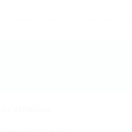
OS
EMPRESAS
VAGAS
FAC-SP
CURSOS LIVRES
 ira definition
ionar um comentário
Siga