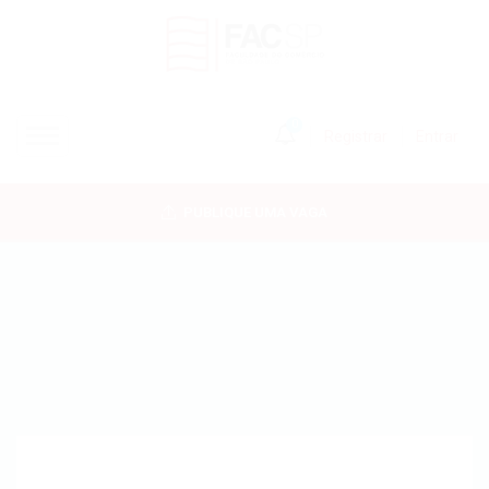
0
Registrar
Entrar
INÍCIO
PUBLIQUE UMA VAGA
CANDIDATOS
EMPRESAS
VAGAS
FAC-SP
CURSOS LIVRES