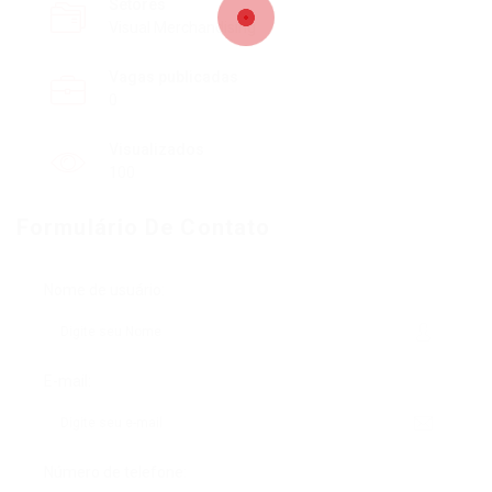
Setores
Visual Merchandising
Vagas publicadas
0
Visualizados
100
Formulário De Contato
Nome de usuário:
E-mail:
Número de telefone: