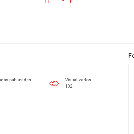
F
agas publicadas
Visualizados
132