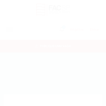
0
Registrar
Entrar
INÍCIO
PUBLIQUE UMA VAGA
CANDIDATOS
EMPRESAS
VAGAS
FAC-SP
CURSOS LIVRES