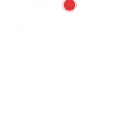
Setores
Visual Merchandising
Vagas publicadas
0
Visualizados
116
Formulário De Contato
Nome de usuário:
E-mail:
Número de telefone: