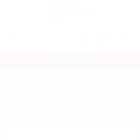
0
Registrar
Entrar
INÍCIO
PUBLIQUE UMA VAGA
CANDIDATOS
EMPRESAS
VAGAS
FAC-SP
CURSOS LIVRES