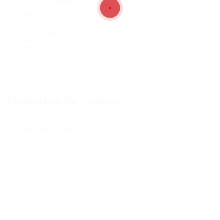
Setores
Visual Merchandising
Vagas publicadas
0
Visualizados
129
Formulário De Contato
Nome de usuário:
E-mail:
Número de telefone: