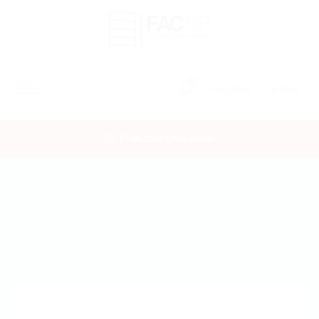
0
Registrar
Entrar
INÍCIO
PUBLIQUE UMA VAGA
CANDIDATOS
EMPRESAS
VAGAS
FAC-SP
CURSOS LIVRES