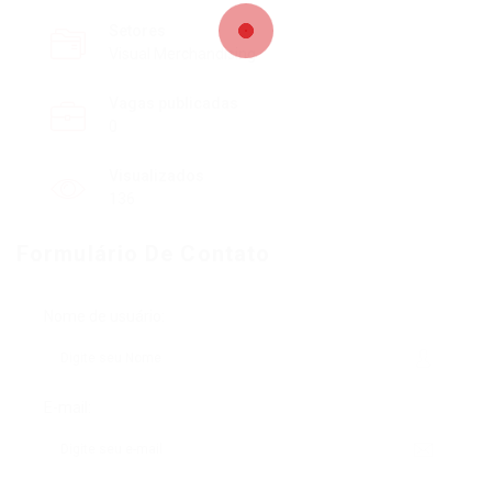
Setores
Visual Merchandising
Vagas publicadas
0
Visualizados
136
Formulário De Contato
Nome de usuário:
E-mail: