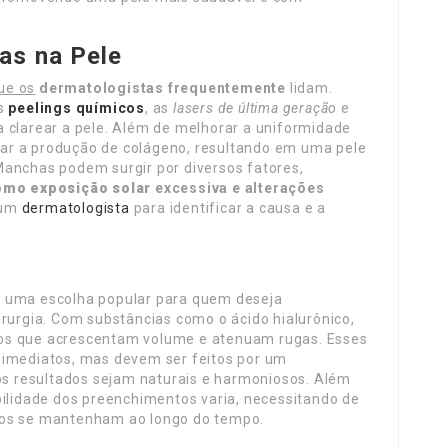
as na Pele
ue os
dermatologistas frequentemente
lidam.
os
peelings químicos
, as
lasers de última geração
e
a clarear a pele. Além de melhorar a uniformidade
ar a produção de colágeno, resultando em uma pele
Manchas podem surgir por diversos fatores,
omo exposição solar
excessiva e alterações
 um
dermatologista
para identificar a causa e a
o uma escolha popular para quem deseja
irurgia. Com substâncias como o ácido hialurônico,
os que acrescentam volume e atenuam rugas. Esses
 imediatos, mas devem ser feitos por um
 os resultados sejam naturais e harmoniosos. Além
bilidade dos preenchimentos varia, necessitando de
tos se mantenham ao longo do tempo.