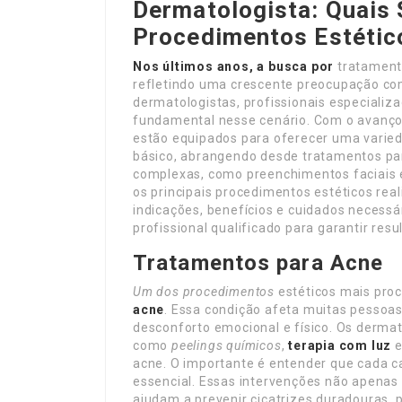
Dermatologista: Quais 
Procedimentos Estétic
Nos últimos anos, a busca por
tratament
refletindo uma crescente preocupação com
dermatologistas, profissionais especial
fundamental nesse cenário. Com o avanço 
estão equipados para oferecer uma varie
básico, abrangendo desde tratamentos pa
complexas, como preenchimentos faciais e
os principais procedimentos estéticos rea
indicações, benefícios e cuidados necessá
profissional qualificado para garantir res
Tratamentos para Acne
Um dos procedimentos
estéticos mais proc
acne
. Essa condição afeta muitas pessoa
desconforto emocional e físico. Os derma
como
peelings químicos
,
terapia com luz
acne. O importante é entender que cada c
essencial. Essas intervenções não apena
ajudam a prevenir cicatrizes duradouras