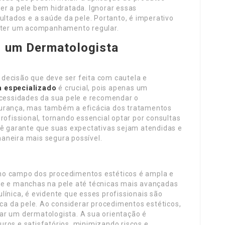
er a pele bem hidratada. Ignorar essas
tados e a saúde da pele. Portanto, é imperativo
anter um acompanhamento regular.
r um Dermatologista
decisão que deve ser feita com cautela e
a especializado
é crucial, pois apenas um
ecessidades da sua pele e recomendar o
gurança, mas também a eficácia dos tratamentos
rofissional, tornando essencial optar por consultas
cê garante que suas expectativas sejam atendidas e
aneira mais segura possível.
no campo dos procedimentos estéticos é ampla e
ne e manchas na pele até técnicas mais avançadas
línica, é evidente que esses profissionais são
ica da pele. Ao considerar procedimentos estéticos,
ar um dermatologista. A sua orientação é
ros e satisfatórios, minimizando riscos e