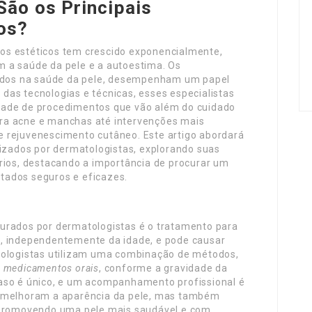
São os Principais
os?
os estéticos tem crescido exponencialmente,
 a saúde da pele e a autoestima. Os
izados na saúde da pele, desempenham um papel
das tecnologias e técnicas, esses especialistas
dade de procedimentos que vão além do cuidado
ra acne e manchas até intervenções mais
 rejuvenescimento cutâneo. Este artigo abordará
lizados por dermatologistas, explorando suas
rios, destacando a importância de procurar um
ultados seguros e eficazes.
urados por dermatologistas é o tratamento para
s, independentemente da idade, e pode causar
tologistas utilizam uma combinação de métodos,
e
medicamentos orais
, conforme a gravidade da
aso é único, e um acompanhamento profissional é
s melhoram a aparência da pele, mas também
, promovendo uma pele mais saudável e com