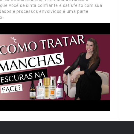
que você se sinta confiante e satisfeito com sua
idados e processos envolvidos é uma parte
o.