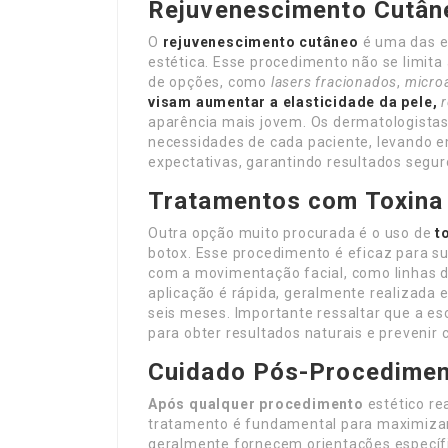
Rejuvenescimento Cutân
O
rejuvenescimento cutâneo
é uma das e
estética. Esse procedimento não se limit
de opções, como
lasers fracionados
,
micro
visam aumentar
a elasticidade da pele,
aparência mais jovem. Os dermatologista
necessidades de cada paciente, levando e
expectativas, garantindo resultados seguro
Tratamentos com Toxina 
Outra opção muito procurada é o uso de
t
botox. Esse procedimento é eficaz para s
com a movimentação facial, como linhas de
aplicação é rápida, geralmente realizada e
seis meses. Importante ressaltar que a es
para obter resultados naturais e prevenir
Cuidado Pós-Procedime
Após qualquer procedimento
estético re
tratamento é fundamental para maximizar 
geralmente fornecem orientações específi