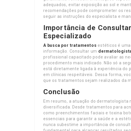
adequados, evitar exposição ao sol e mant
recomendações pode comprometer os resul
seguir as instruções do especialista e m
Importância de Consulta
Especializado
A busca por tratamentos
estéticos é uma 
informação. Consultar um
dermatologist
profissional capacitado pode avaliar as n
procedimento mais indicado. Não só a se
está diretamente ligada à experiência do p
em clínicas respeitáveis. Dessa forma, vo
que os tratamentos sejam realizados da m
Conclusão
Em resumo, a atuação do dermatologista 
diversificada. Desde tratamentos para ac
como preenchimentos faciais e toxina botu
essenciais para garantir a saúde e a estét
nunca subestime a importância de consult
fundamental para alcançar resultados segu