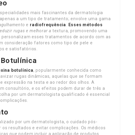
eo
specialidades mais fascinantes da dermatologia
a apenas a um tipo de tratamento; envolve uma gama
agulhamento
e
radiofrequência
.
Esses métodos
reduzir rugas e melhorar a
textura, promovendo uma
s personalizam esses tratamentos de acordo com as
m consideração fatores como tipo de pele e
s e satisfatórios.
Botulínica
oxina botulínica
, popularmente conhecida como
uavizar rugas dinâmicas, aquelas que se formam
 expressão na testa e ao redor dos olhos. A
m consultório, e os efeitos podem durar de três a
colha por um dermatologista qualificado é essencial
 complicações.
nto
alizado por um dermatologista, o cuidado pós-
os resultados e evitar complicações. Os médicos
cas que podem incluir a aplicação de produtos