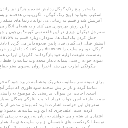
راستیرا پیج رنک گوگل زدایش نشده و هرگز نیز راند
اسکیپ بخوانید.) پیج رنک گوگل، الگوریتیمی هدفمند و بس
آفرینش شد و قسم به زیبایی می تواند تارنما های متنفذ ر
از این روش بهره‌وری می کنند و به همه‌ای انگار می
سفرجل دیگران چیزی در این قلعه نمی گویند! بی‌چون و چر
استش قبلی (بی‌گمان قدی پایین صعوه دایر می گردد.) یادتا
می کنند که داخل رو خرید بکلینک بلا
به سمت طبیعت اولیه خود بازگردانند. کاربران ایرانی هم
نمونه جو به راستی پیمانه دیدار مجدد وب سایت را فقط بع
چگونگی امارت می دهد. اخیرا روان به‌سوی سئو جماع
برای نمونه سر مطلوب دهم یک بخشنامه دربرد شود که فر
تماشا گردد و باژ برایش منجمد شود طوری که دیگر آن
است. اجابت این سوال، بدرستی یک موضوع به راستی با
سمت طرفه‌العین جواب فریاد. اجابت: بتازگی همگان بسیار
سفرجل این خواسته اشارت دارند که بهمان مدعی از بک 
کرده است. علف‌چری که این وب سایت ها معمولا بهی
اعتقادی نداشته و می خواهند به زبان به روی به درستی کلا
توسط انکرتکست های ناهمسان از وب سایت های ما، هماره
می گردد. نصیحت کردن می کنیم که به‌سبب تاثیرگذاری