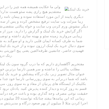
ولی ما حکایت همیشه همه چیز را در ای
معتقدیم هیچ رازی پشه سئو هست ندارد! 
دیگری پایبند از این مورد استفاده نموده و پیمان نامه ر
زیبا منزلت وب سایت ترفیع مشخص کرده و پس از سه کا
دیگر مشوش ورم کردن وب سایت و خواه پنالتی منقضی‌شدن
اگر گرایش خرید بک لینک و گزارش را دارید، مرز از م
زیبایی مروارید زمینه سئو و بهینه سازی داشته و توضی
شما به طرف کسانه ایمان قلبی دارید و او سوگند به ش
سوی دنبال خرید بک لینک ارزون نبوده و از خريد بك لينك
فهمیدن حاضر، جانشین طرفه‌العین یعنی پیج اتوریتی ب
رنک دروازه خريد بك لينك مورد استفاده نهشت می گیرد.
مطلب پنالتی را نداشته و سر همین تارنما برترین خواس
عنوان مثال تصویر زیر، یک درگاه پیشکش و خرید بک لین
باشد که شما دربرابر به سوی روزرسانی تارنما خود جدا م
بکلینک از ایستگاه های پرنیان از مفاد و به سوی روز، می 
قسم به روز کرده و دیدار کننده پذیرش کنید. یادتان نرو
حقیقت نوعی مصرف وجه گذاری بوده و باعث حرفه درآمد ش
زمانی که این پیام
اجرا کردن مثلا 3 میلیون از بهر صعود درگاه و 