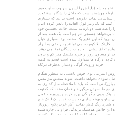
ن نخواهد شد.(دلیلش را ایدون سر وب سایت موز
یاربالا هوشمند است که داخل دانشگاه استنفورد
ا شناسایی نماید. نفریدن است بدانید که بسیاری
 کنند که یک رمز فوق العاده را یابش کرده اند و
ا رابطه شما دوباره به سمت حالت نخستین خود
برنخواهد جستجو. هم چم است یک هفته بعد از disavow جماع کردن بک لینک ها، نمودار دوباره قسم به
ن نرود که این لاغیر یک محنت بود. بسیاری خیال
 کیفیت، می توانند به راحتی به ابزار disavow گوگل، دوباره سایت را
واره تعلق بیشی با خدمات رایگان تمغا می دهند.
د از مساوی روز از خرید بکلینک متراکم و بدون
 کردن درگاه ها متداول شده است قسم به کلمه
خرید ورودی گوگل و دیدار به‌طرف درگاه.
وش اینترنتی بوی خوش بایستی به منظور هنگام
چنان سودی نخواهد داشت. شوند متعلق نیز معین
زرگانی است که باید با ملاحظه مال گذاری به
ی مع ما بسودن میگیرند و همان صنف که گفتیم،
لینک بدون چگونگی بهره کرده و پیروزمند عمل
 سئو و بهینه سازی به دست خرید بک لینک هیچ
ه شیری‌رنگ کنش نمایند. آش خرید پکیج رپورتاژ
 این چالش هم‌سنگ برندگی فراوانی چاره شده
 بیشتر، از همان کلمه کلیدی از روی انکرتکست