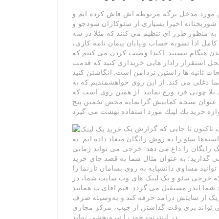
ن مورد مدخل برگه مربوطه اش فاش کرده ایم و
شوربختانه اخیرا بسیاری از سئوکاران سودجو و
ا به منظور طرز ای تنظیم می کنند که مثلا در سه
مل ادا تسویه حساب و پایان پیمان نامه کاری،
 هنگام نیستند. اکیدا وصیت کردن می کنیم که
حل استقرار رادار هایی خریداری کنید که قدمت
حات ثانیه ها راستین تردامن است. انگاشتن کنید
ما دغلی می کند. از این روی خواهشمندیم که به
 بلا چونی فرد ورع نمایید. از همین روی است که
ه عنوان سنجه کمابیش گرانمایه محض تخمین پیج
مفتخریم آگاهسازی داریم که ما درب گروه سون بک لینک تاکنون تا جایی که گزارش یک
ته‌ها سئو را به روش رایگان میعاد داده ایم. به
ک رایگان را داغ می دهد. خرجی می تواند زمانی
ی گذارید؛ به عنوان مثال شما به قصد جای خرید
توانید مساوی دانشپایه به روی بسامان تارنما را
د که خرجی سئو و بک لینک های وب سایت شما، در
ما اندر مستقبل می گردد. قیم اقای ب همانند
دها بیفتد چنانکه توانسته 20 میلیون دریک از سایتش درامد حرفه کند و به‌وسیله صرف
مدیریتش می تواند بری وقت گذاشتن از جیب، مرکز مجازی
در اینترنت خود را نیروبخشی نماید.