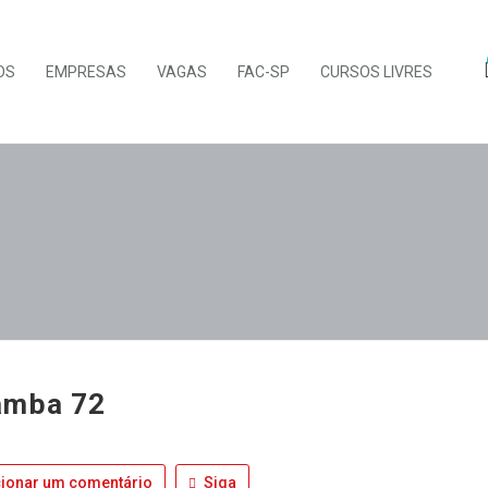
OS
EMPRESAS
VAGAS
FAC-SP
CURSOS LIVRES
amba 72
ionar um comentário
Siga