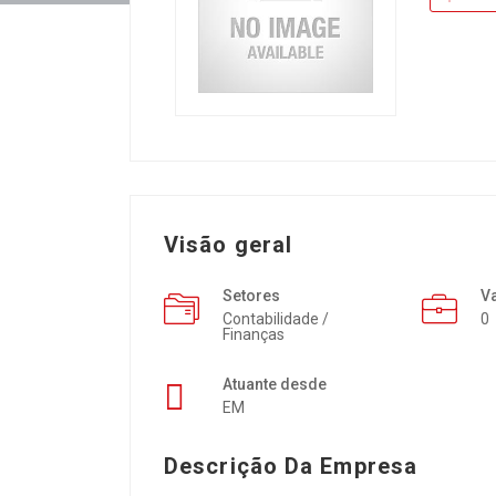
Visão geral
Setores
V
Contabilidade /
0
Finanças
Atuante desde
EM
Descrição Da Empresa