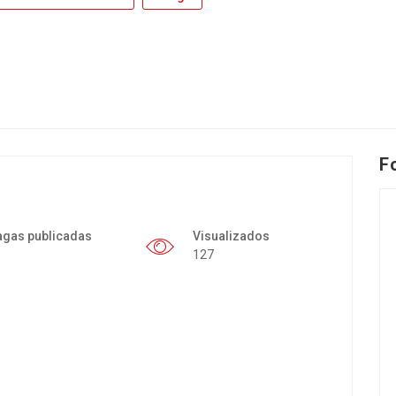
F
agas publicadas
Visualizados
127