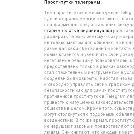
Проститутки телеграмм.
Тема проституток в мессенджере Teleg
одной стороны, многие считают, что эт
платформы для предоставления сексуаль
старые толстые индивидуалки
работающ
расширить свою клиентскую базу и зара
не только местом для общения, но и пл
размещая свои объявления и контакты в
новых клиентов и увеличить свой доход
негативные реакции у пользователей, к
предоставлены только в рамках законод
стал спасительным инструментом в усло
борделей были закрыты. Работая через
и свободно управлять своим графиком ра
безопасности как для самих проституток
противников проституток в Telegram яв
привести к нарушению законодательств
общества в целом. Кроме того, существ
могут столкнуться с подобными объявл
воздействию. В то же время, проститут
не нарушают законы и предоставляют с
людям. Они считают, что каждый имеет 