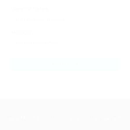
Número de telefone:
Mensagem:
Vagas FACSP © 2021 | Todos os direitos reservados