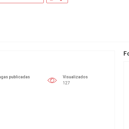
F
agas publicadas
Visualizados
127