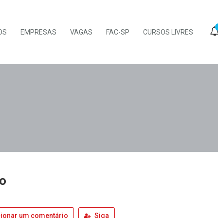
OS
EMPRESAS
VAGAS
FAC-SP
CURSOS LIVRES
o
ionar um comentário
Siga