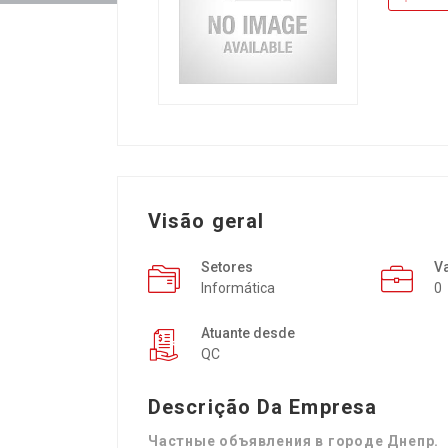
Visão geral
Setores
V
Informática
0
Atuante desde
QC
Descrição Da Empresa
Частные объявления в городе Днепр.