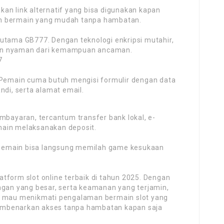
an link alternatif yang bisa digunakan kapan
an bermain yang mudah tanpa hambatan.
 utama GB777. Dengan teknologi enkripsi mutahir,
tikan nyaman dari kemampuan ancaman.
7
. Pemain cuma butuh mengisi formulir dengan data
i, serta alamat email.
ayaran, tercantum transfer bank lokal, e-
main melaksanakan deposit.
i, pemain bisa langsung memilah game kesukaan
tform slot online terbaik di tahun 2025. Dengan
an yang besar, serta keamanan yang terjamin,
ng mau menikmati pengalaman bermain slot yang
a membenarkan akses tanpa hambatan kapan saja