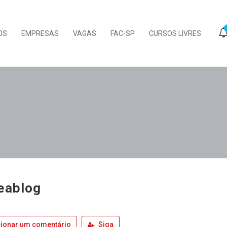
OS
EMPRESAS
VAGAS
FAC-SP
CURSOS LIVRES
eablog
ionar um comentário
Siga