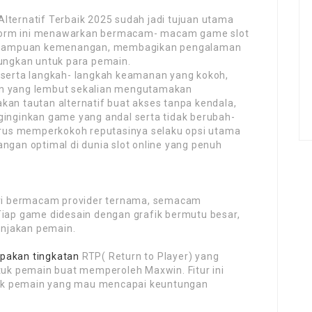
lternatif Terbaik 2025 sudah jadi tujuan utama
tform ini menawarkan bermacam- macam game slot
emampuan kemenangan, membagikan pengalaman
ngkan untuk para pemain.
erta langkah- langkah keamanan yang kokoh,
 yang lembut sekalian mengutamakan
kan tautan alternatif buat akses tanpa kendala,
nginkan game yang andal serta tidak berubah-
rus memperkokoh reputasinya selaku opsi utama
an optimal di dunia slot online yang penuh
ri bermacam provider ternama, semacam
 Tiap game didesain dengan grafik bermutu besar,
anjakan pemain.
pakan tingkatan
RTP( Return to Player) yang
k pemain buat memperoleh Maxwin. Fitur ini
uk pemain yang mau mencapai keuntungan