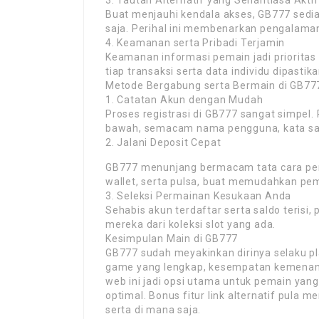
3. Tautan Alternatif yang Senantiasa Aktif
Buat menjauhi kendala akses, GB777 sediak
saja. Perihal ini membenarkan pengalam
4. Keamanan serta Pribadi Terjamin
Keamanan informasi pemain jadi prioritas
tiap transaksi serta data individu dipas
Metode Bergabung serta Bermain di GB77
1. Catatan Akun dengan Mudah
Proses registrasi di GB777 sangat simpel
bawah, semacam nama pengguna, kata sand
2. Jalani Deposit Cepat
GB777 menunjang bermacam tata cara pemb
wallet, serta pulsa, buat memudahkan pe
3. Seleksi Permainan Kesukaan Anda
Sehabis akun terdaftar serta saldo teris
mereka dari koleksi slot yang ada.
Kesimpulan Main di GB777
GB777 sudah meyakinkan dirinya selaku pla
game yang lengkap, kesempatan kemenang
web ini jadi opsi utama untuk pemain ya
optimal. Bonus fitur link alternatif pul
serta di mana saja.