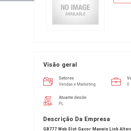
Visão geral
Setores
V
Vendas e Marketing
0
Atuante desde
PL
Descrição Da Empresa
GB777 Web Slot Gacor Maxwin Link Alter