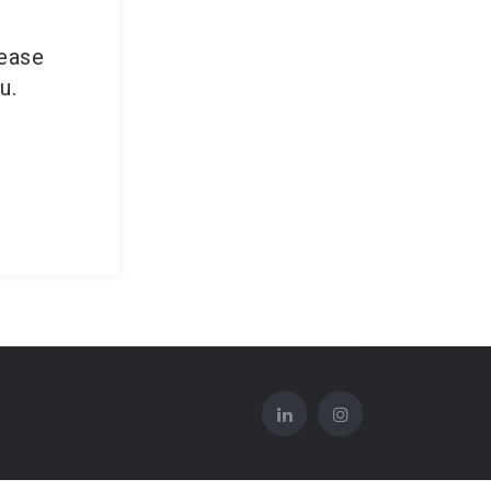
lease
u.