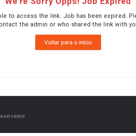
We're Sorry Opps! Job Expired
le to access the link. Job has been expired. P
ontact the admin or who shared the link with yo
Voltar para o início
reservados