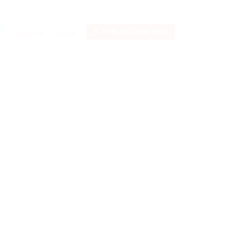
0
PUBLIQUE UMA VAGA
Registrar
Entrar