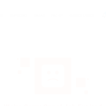
OS
EMPRESAS
VAGAS
FAC-SP
CURSOS LIVRES