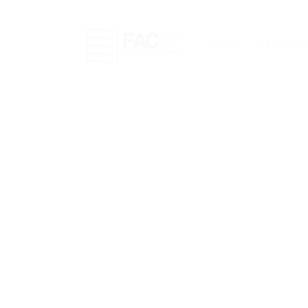
INÍCIO
CANDIDAT