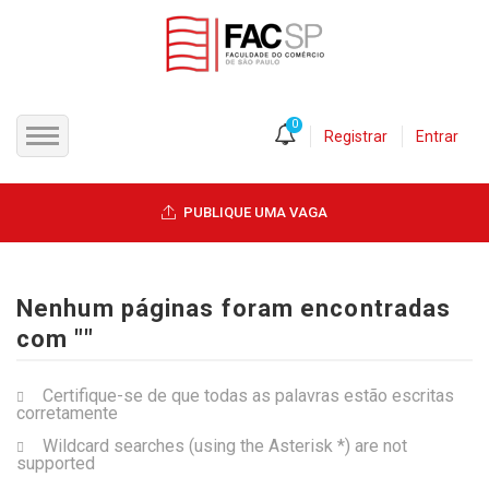
0
Registrar
Entrar
INÍCIO
PUBLIQUE UMA VAGA
CANDIDATOS
EMPRESAS
Nenhum páginas foram encontradas
com ""
VAGAS
Certifique-se de que todas as palavras estão escritas
corretamente
FAC-SP
Wildcard searches (using the Asterisk *) are not
supported
CURSOS LIVRES