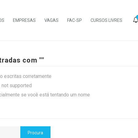
OS
EMPRESAS
VAGAS
FAC-SP
CURSOS LIVRES
radas com ""
ão escritas corretamente
e not supported
cialmente se você está tentando um nome