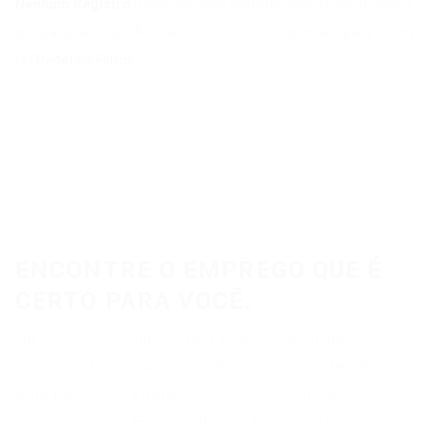
Nenhum Registro
Desculpe! Não coincide com a record, com a
sua palavra-chave
Alterar o filtro de palavras-chave para re-enviar
OU
Redefinir Filtros
ENCONTRE O EMPREGO QUE É
CERTO PARA VOCÊ.
Na FAC-SP, os alunos tem acesso as empresas
conveniadas da Associação Comercial de São Paulo
e da FACESP, Federação das Associações
Comerciais do Estado de São Paulo, entidade que