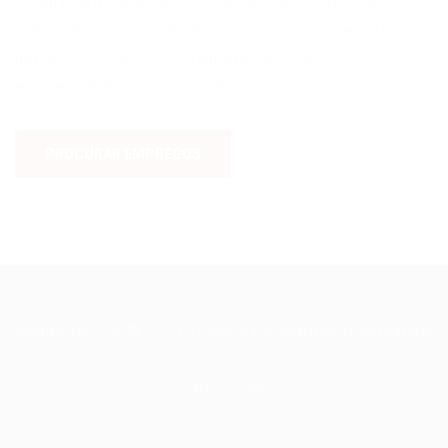
congrega mais de 420 Associações Comerciais em
todo o Estado de São Paulo e que está presente em
um universo de 200 mil empresários e
empreendedores associados.
PROCURAR EMPREGOS
Vagas FACSP © 2021 | Todos os direitos reservados